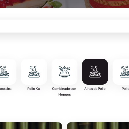
peciales
Pollo Kai
Combinado con 
Alitas de Pollo
Poll
Hongos