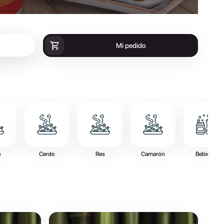
Mi pedido
o
Cerdo
Res
Camarón
Bebidas