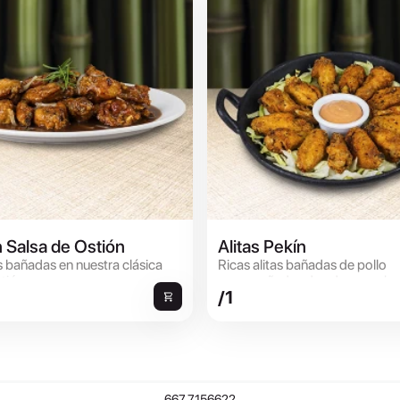
n Salsa de Ostión
Alitas Pekín
as bañadas en nuestra clásica
Ricas alitas bañadas de pollo
tión.
acompañadas de aderezo a ba
/1
sriracha.
667.7156622