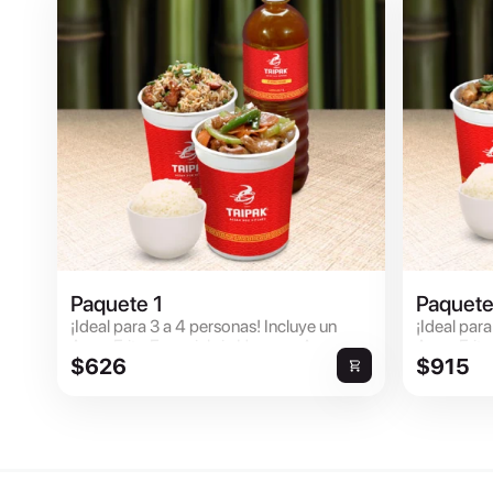
Paquete 1
Paquete
¡Ideal para 3 a 4 personas! Incluye un
¡Ideal para
Arroz Frito Especial sin Huevo o Arroz
Arroz Frit
$626
$915
Frito de Pollo más un ...
Frito de Po