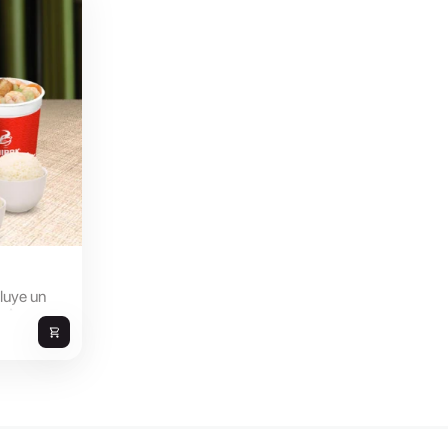
cluye un
o Arroz