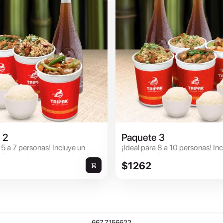
 2
Paquete 3
 5 a 7 personas! Incluye un
¡Ideal para 8 a 10 personas! In
o Especial sin Huevo o Arroz
Arroz Frito Especial sin Huevo 
$1262
llo más 2 p...
Frito de Pollo más 3 ...
667.7156622