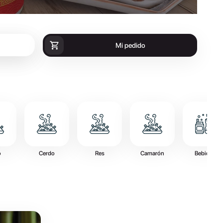
Mi pedido
o
Cerdo
Res
Camarón
Bebidas