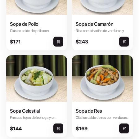
Sopa de Pollo
Sopa de Camarón
Clásico caldo de pollo con
Rica combinación de verduras y
verduras.
camarón.
$171
$243
Sopa Celestial
Sopa de Res
Frescas hojas de lechuga y un
Clásico caldo de res con verduras.
toque de jengibre.
$144
$169